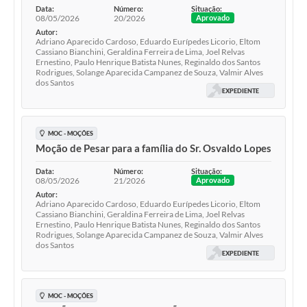
Data:
Número:
Situação:
08/05/2026
20/2026
Aprovado
Autor:
Adriano Aparecido Cardoso, Eduardo Eurípedes Licorio, Eltom
Cassiano Bianchini, Geraldina Ferreira de Lima, Joel Relvas
Ernestino, Paulo Henrique Batista Nunes, Reginaldo dos Santos
Rodrigues, Solange Aparecida Campanez de Souza, Valmir Alves
dos Santos
EXPEDIENTE
MOC - MOÇÕES
Moção de Pesar para a família do Sr. Osvaldo Lopes
Data:
Número:
Situação:
08/05/2026
21/2026
Aprovado
Autor:
Adriano Aparecido Cardoso, Eduardo Eurípedes Licorio, Eltom
Cassiano Bianchini, Geraldina Ferreira de Lima, Joel Relvas
Ernestino, Paulo Henrique Batista Nunes, Reginaldo dos Santos
Rodrigues, Solange Aparecida Campanez de Souza, Valmir Alves
dos Santos
EXPEDIENTE
MOC - MOÇÕES