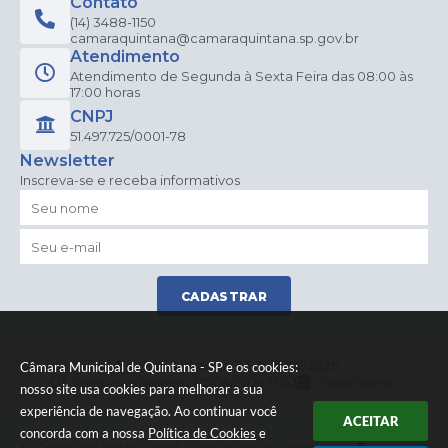
Contato
(14) 3488-1150
camaraquintana@camaraquintana.sp.gov.br
Atendimento
Atendimento de Segunda à Sexta Feira das 08:00 às
17:00 horas
CNPJ
51.497.725/0001-78
Newsletter
Inscreva-se e receba informativos
CADASTRAR
Versão do Sistema:
3.5.3 - 19/06/2026
Câmara Municipal de Quintana - SP e os cookies:
Portal atualizado em:
05/08/2026 17:03
Dados Abertos
nosso site usa cookies para melhorar a sua
experiência de navegação. Ao continuar você
ACEITAR
concorda com a nossa
Política de Cookies
e
© Copyright Instar - 2006-2026. Todos os direitos